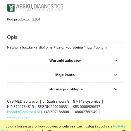
Kod produktu:
3204
Opis
Natywna ludzka kardiolipina + β2-glikoproteina 1 igg i/lub igm
Warunki zakupów
Moje konto
Informacje o sklepie
CYBIMED Sp. z o. o. | ul. Szafranowa 8 | 87-148 Łysomice |
NIP 8792734815 | REGON 520206331 | KRS 0000926657 |
kontakt@cybimed.pl
| +48 507186808 | +48602780949 |
www.cybimed.pl
Strona korzysta z plików cookies w celu realizacji usług i zgodnie z
Polityką