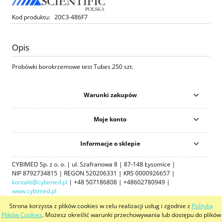
Kod produktu:
20C3-486F7
Opis
Probówki borokrzemowe test Tubes 250 szt.
Warunki zakupów
Moje konto
Informacje o sklepie
CYBIMED Sp. z o. o. | ul. Szafranowa 8 | 87-148 Łysomice |
NIP 8792734815 | REGON 520206331 | KRS 0000926657 |
kontakt@cybimed.pl
| +48 507186808 | +48602780949 |
www.cybimed.pl
Strona korzysta z plików cookies w celu realizacji usług i zgodnie z
Polityką
pokaż pełną wersję strony
Plików Cookies
. Możesz określić warunki przechowywania lub dostępu do plików